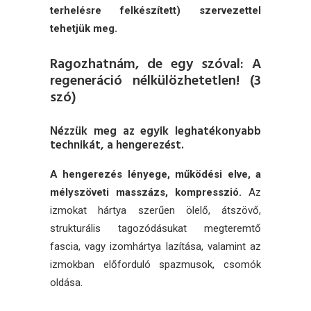
terhelésre felkészített) szervezettel
tehetjük meg.
Ragozhatnám, de egy szóval: A
regeneráció nélkülözhetetlen!
(3
szó)
Nézzük meg az egyik leghatékonyabb
technikát, a hengerezést.
A hengerezés lényege, működési elve, a
mélyszöveti masszázs, kompresszió.
Az
izmokat hártya szerűen ölelő, átszövő,
strukturális tagozódásukat megteremtő
fascia, vagy izomhártya lazítása, valamint az
izmokban előforduló spazmusok, csomók
oldása.