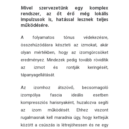
Mivel szervezetünk egy komplex
rendszer, az őt érő még lokális
impulzusok is, hatással lesznek teljes
működésére.
A folyamatos tónus védekezésre,
összehúzódásra készteti az izmokat, akár
olyan mértékben, hogy az izomgörcsöket
eredményez. Mindezek pedig tovább rövidítik
az izmot és rontják keringését,
tápanyagellátását.
Az izomhoz átszövő, becsomagoló
izompólya fascia ideális esetben
kompressziós harisnyaként, huzalozva segíti
az izom működését. Ehhez viszont
rugalmasnak kell maradnia úgy, hogy kettejük
között a csúszás is létrejöhessen és ne egy