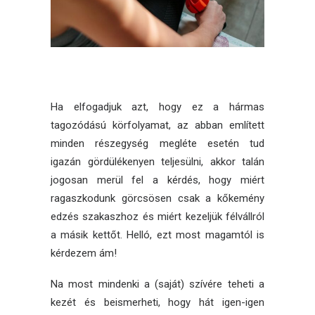
Ha elfogadjuk azt, hogy ez a hármas
tagozódású körfolyamat, az abban említett
minden részegység megléte esetén tud
igazán gördülékenyen teljesülni, akkor talán
jogosan merül fel a kérdés, hogy miért
ragaszkodunk görcsösen csak a kőkemény
edzés szakaszhoz és miért kezeljük félvállról
a másik kettőt. Helló, ezt most magamtól is
kérdezem ám!
Na most mindenki a (saját) szívére teheti a
kezét és beismerheti, hogy hát igen-igen