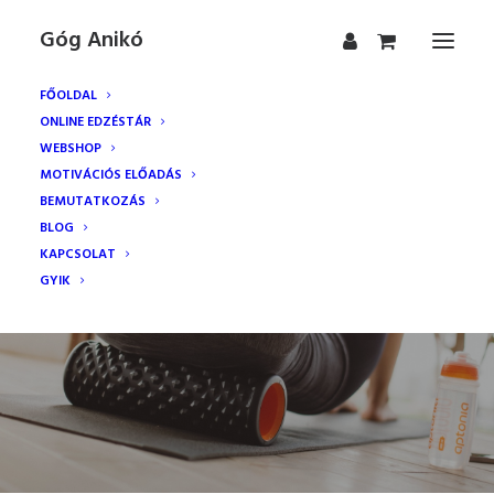
Góg Anikó
FŐOLDAL
ONLINE EDZÉSTÁR
WEBSHOP
MOTIVÁCIÓS ELŐADÁS
BEMUTATKOZÁS
BLOG
Hengerezésről
KAPCSOLAT
szakszerűen - 1.rész
GYIK