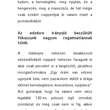
tudom, a bemelegítés, meg nyújtás, és a
hengerezés, meg a masszázs, de hát mégis
csak ezeket csippentjük le valami miatt a
protokollokból.
Az edzésre irányuló beszűkült
fókuszunk nagyon rugalmatlannak
tűnik.
A többnyire nehezen kisakkozott
edzésidőnkből roppant nehezen faragunk le
akár csak perceket is a kiegészítő, járulékos
mozgásformákra. „Egy órám van edzeni,
ugorjunk bele, nem pazarolom ebből a drága
időmet bemelegítésre, levezetésre, nyújtásra.”
Azt gondoljuk, hogy ha valami nem okoz
legalább 150-es pulzust, égő izmokat,
izomlázat és még csak nem is fáj, akkor