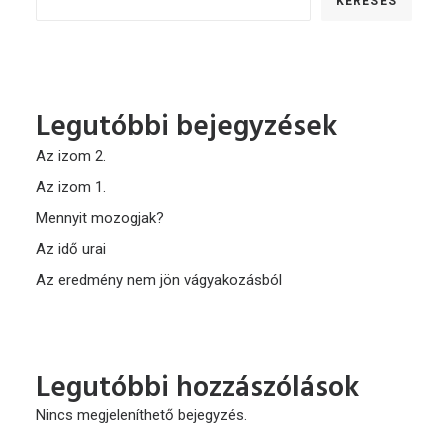
KERESÉS
Legutóbbi bejegyzések
Az izom 2.
Az izom 1.
Mennyit mozogjak?
Az idő urai
Az eredmény nem jön vágyakozásból
Legutóbbi hozzászólások
Nincs megjeleníthető bejegyzés.