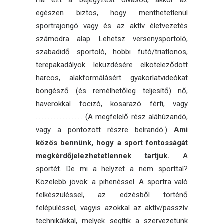
Ha ezt a bejegyzést olvasod, akkor az
egészen biztos, hogy menthetetlenül
sportrajongó vagy és az aktív életvezetés
számodra alap. Lehetsz versenysportoló,
szabadidő sportoló, hobbi futó/triatlonos,
terepakadályok leküzdésére elköteleződött
harcos, alakformálásért gyakorlatvideókat
böngésző (és remélhetőleg teljesítő) nő,
haverokkal focizó, kosarazó férfi, vagy
…………………………. (A megfelelő rész aláhúzandó,
vagy a pontozott részre beírandó.)
Ami
közös bennünk, hogy a sport fontosságát
megkérdőjelezhetetlennek tartjuk.
A
sportét. De mi a helyzet a nem sporttal?
Közelebb jövök: a pihenéssel. A sportra való
felkészüléssel, az edzésből történő
felépüléssel, vagyis azokkal az aktív/passzív
technikákkal, melyek segítik a szervezetünk