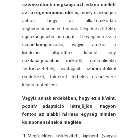
szervezetünk megkapja azt edzés mellett
azt a regenerációs időt is
, amely szükséges
ahhoz, hogy az alkalmazkodás
végbemehessen és testünk felépítse a fittebb,
egészségesebb önmagát. Lényegében ez a
szuperkompenzáció, vagyis amikor a
kiindulási állapothoz képest egy
gazdaságosabban működő, optimálisabb
testösszetételű, vastagabb izomrostokkal
rendelkező, fokozott terhelés elviselésére
képes tested lesz.
Vagyis annak érdekében, hogy ez a kívánt,
pozitív adaptáció létrejöjjön, nagyon
fontos az alábbi hármas egység minden
komponensének a megléte:
Megfelelően felkészített, kipihent (vagyis