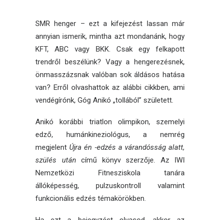
SMR henger – ezt a kifejezést lassan már
annyian ismerik, mintha azt mondanánk, hogy
KFT, ABC vagy BKK. Csak egy felkapott
trendről beszélünk? Vagy a hengerezésnek,
önmasszázsnak valóban sok áldásos hatása
van? Erről olvashattok az alábbi cikkben, ami
vendégírónk, Góg Anikó „tollából” született.
Anikó korábbi triatlon olimpikon
, szemelyi
edző, humánkineziológus, a nemrég
megjelent
Újra én -edzés a várandósság alatt,
szülés után
című könyv szerzője. Az IWI
Nemzetközi Fitnesziskola tanára
állóképesség, pulzuskontroll valamint
funkcionális edzés témakörökben.