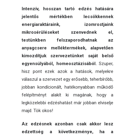
Intenzív, hosszan tartó edzés hatására
jelentős mértékben lecsökkennek
energiaraktáraink, izomrostjaink
mikrosérüléseket szenvednek el,
testünkben felszaporodhatnak az
anyagcsere melléktermékek, alapvetően
kimozdítjuk szervezetünket saját belső
egyensúlyából, homeosztázisából.
Szuper,
hisz pont ezek azok a hatások, melyekre
válaszul a szervezet egy erősebb, teherbíróbb,
jobban kondícionált, hatékonyabban működő
felépítményt alakít ki magának, hogy a
legközelebbi edzéshatást már jobban elviselje
majd. Tök okos!
Az edzésnek azonban csak akkor lesz
edzettség a következménye, ha a