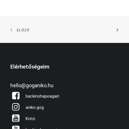
ELŐZŐ
Elérhetőségeim
hello@goganiko.hu
backinshapeagain
aniko.gog
Krézi