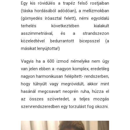
Egy kis rövidülés a trapéz felső rostjaiban
(táska hordásából adódóan), a mellizmokban
(görnyedés íróasztal felett), némi egyoldalú
terhelés következtében kialakult
asszimmetriával, és a strandszezon
közeledtével bedurrantott bicepsszel (a
másikat lenyújtotta!)
Vagyis ha a 600 izmod némelyike nem úgy
van jelen ebben a -nagyon komplex, eredetileg
nagyon harmonikusan felépített- rendszerben,
hogy túlnyúlt vagy megrövidült, akkor mint
hasánál megcsavart neoprén ruha, húzza el
az összes szövetedet, a teljes mozgás
szervrendszeredben egy torzulást fog okozni.