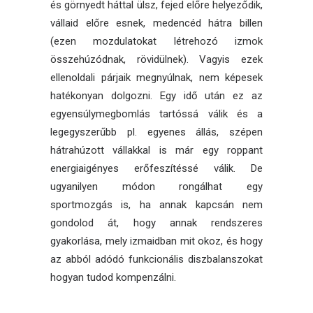
és görnyedt háttal ülsz, fejed előre helyeződik,
vállaid előre esnek, medencéd hátra billen
(ezen mozdulatokat létrehozó izmok
összehúzódnak, rövidülnek). Vagyis ezek
ellenoldali párjaik megnyúlnak, nem képesek
hatékonyan dolgozni. Egy idő után ez az
egyensúlymegbomlás tartóssá válik és a
legegyszerűbb pl. egyenes állás, szépen
hátrahúzott vállakkal is már egy roppant
energiaigényes erőfeszítéssé válik. De
ugyanilyen módon rongálhat egy
sportmozgás is, ha annak kapcsán nem
gondolod át, hogy annak rendszeres
gyakorlása, mely izmaidban mit okoz, és hogy
az abból adódó funkcionális diszbalanszokat
hogyan tudod kompenzálni.