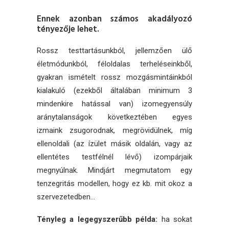
Ennek azonban számos akadályozó
tényezője lehet.
Rossz testtartásunkból, jellemzően ülő
életmódunkból, féloldalas terheléseinkből,
gyakran ismételt rossz mozgásmintáinkból
kialakuló (ezekből általában minimum 3
mindenkire hatással van) izomegyensúly
aránytalanságok következtében egyes
izmaink zsugorodnak, megrövidülnek, míg
ellenoldali (az ízület másik oldalán, vagy az
ellentétes testfélnél lévő) izompárjaik
megnyúlnak. Mindjárt megmutatom egy
tenzegritás modellen, hogy ez kb. mit okoz a
szervezetedben…
Tényleg a legegyszerűbb példa:
ha sokat