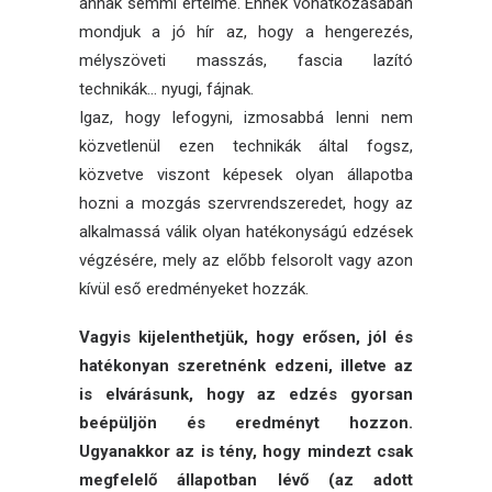
annak semmi értelme. Ennek vonatkozásában
mondjuk a jó hír az, hogy a hengerezés,
mélyszöveti masszás, fascia lazító
technikák… nyugi, fájnak.
Igaz, hogy lefogyni, izmosabbá lenni nem
közvetlenül ezen technikák által fogsz,
közvetve viszont képesek olyan állapotba
hozni a mozgás szervrendszeredet, hogy az
alkalmassá válik olyan hatékonyságú edzések
végzésére, mely az előbb felsorolt vagy azon
kívül eső eredményeket hozzák.
Vagyis kijelenthetjük, hogy erősen, jól és
hatékonyan szeretnénk edzeni, illetve az
is elvárásunk, hogy az edzés gyorsan
beépüljön és eredményt hozzon.
Ugyanakkor az is tény, hogy mindezt csak
megfelelő állapotban lévő (az adott