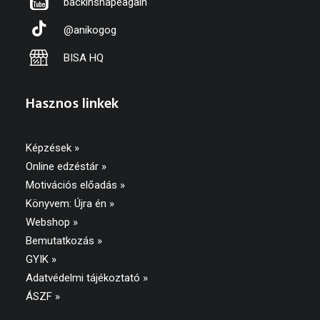
backinshapeagain
@anikogog
BISA HQ
Hasznos linkek
Képzések »
Online edzéstár »
Motivációs előadás »
Könyvem: Újra én »
Webshop »
Bemutatkozás »
GYIK »
Adatvédelmi tájékoztató
»
ÁSZF
»