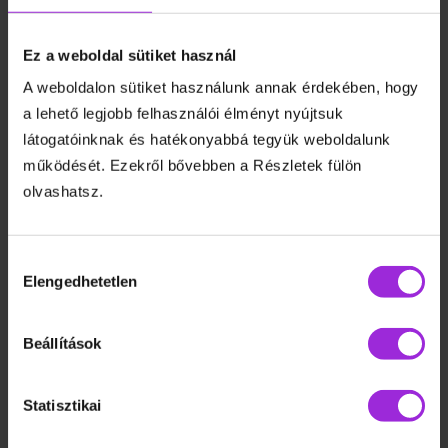
Sokan csak úgy gondolkodnak a
gumikötelekben, hogy ráállnak és különböző
kargyakorlatokat végeznek, ami nagyban
Ez a weboldal sütiket használ
leszűkíti a végezhető feladatok számát,
A weboldalon sütiket használunk annak érdekében, hogy
hiszen mivel magam vagyok a felfüggesztés,
a lehető legjobb felhasználói élményt nyújtsuk
így kénytelen vagyok egyhelyben lecövekelve
látogatóinknak és hatékonyabbá tegyük weboldalunk
állni. Ezzel ellentétben
egy külső
működését. Ezekről bővebben a Részletek fülön
felfüggesztési pont, meghagyja a
olvashatsz.
mozgás szabadságát, sokszerűségének
lehetőségét.
Általában egy szettben több
különböző ellenállású gumikötelet
Hozzájárulás
Elengedhetetlen
kiválasztása
csomagolnak. Ez megadja a lehetőségét,
hogy szegmentálj, milyen intenzitású
edzéshatást kívánsz gyakorolni az egyes
Beállítások
izmokra.
Statisztikai
A rugalmas ellenállások nem csak arra
alkalmasak, hogy nehezítsenek