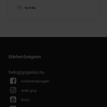
by Erika
Elérhetőségeim
hello@goganiko.hu
backinshapeagain
aniko.gog
Krézi