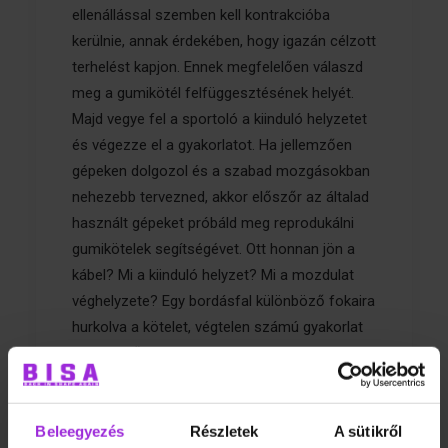
ellenállással szemben kell kontrakcióba
kerülnie, annak érdekében, hogy igazán célzott
terhelést kapjon. Ennek megfelelően válaszd
meg a gumikötél felfüggesztésének helyét.
Majd vegye fel a sportoló a kiinduló helyzetet
és végezze el a gyakorlatot. Ha jellemzően
gépeken dolgozol és a szabad mozgásokban
nehezebb tervezned, akkor előszőr az általad
használt gépeket próbáld meg reprodukálni
gumikötelek segítségévet. Ott honnan jön a
kábel? Mi a kiinduló helyzet? Mi a mozdulat
véghelyzete? Egy bordásfal különböző fokaira
hurkolva a kötelet, végtelen számú gyakorlat
végezhető. Bordásfal hiányában, otthoni
körülmények között egy ajtóheveder oldja
meg ezt feladványt.
Beleegyezés
Részletek
A sütikről