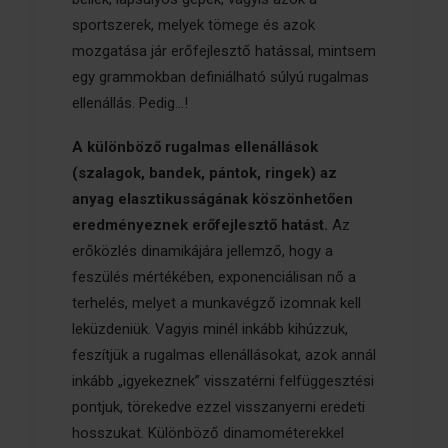
sportszerek, melyek tömege és azok
mozgatása jár erőfejlesztő hatással, mintsem
egy grammokban definiálható súlyú rugalmas
ellenállás. Pedig...!
A különböző rugalmas ellenállások
(szalagok, bandek, pántok, ringek) az
anyag elasztikusságának köszönhetően
eredményeznek erőfejlesztő hatást.
Az
erőközlés dinamikájára jellemző, hogy a
feszülés mértékében, exponenciálisan nő a
terhelés, melyet a munkavégző izomnak kell
leküzdeniük. Vagyis minél inkább kihúzzuk,
feszítjük a rugalmas ellenállásokat, azok annál
inkább „igyekeznek” visszatérni felfüggesztési
pontjuk, törekedve ezzel visszanyerni eredeti
hosszukat. Különböző dinamométerekkel