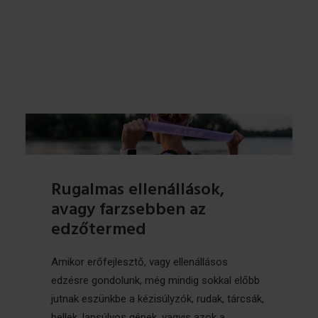
Rugalmas ellenállások,
avagy farzsebben az
edzőtermed
Amikor erőfejlesztő, vagy ellenállásos
edzésre gondolunk, még mindig sokkal előbb
jutnak eszünkbe a kézisúlyzók, rudak, tárcsák,
bellek, lapsúlyos gépek, vagyis azok a