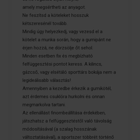
amely megsértheti az anyagot.
Ne feszítsd a köteleket hosszuk
kétszeresénél tovább.
Mindig úgy helyezkedj, vagy vezesd el a
kötelet a munka során, hogy a gumipánt ne
érjen hozzá, ne dörzsölje őt sehol.
Minden esetben fix és megbízható
felfüggesztési pontot keress. A kilincs,
gázcső, vagy elsétáló sporttárs bokája nem a
legideálisabb választás!
Amennyiben a kezedbe érkezik a gumikötél,
azt érdemes csuklóra hurkolni és onnan
megmarkolva tartani.
Az ellenállást finombeállítása érdekében,
játszhatsz a felfüggesztéstől való távolság
módosításával (a szalag hosszának
változtatásával), a sportszer többrét történő