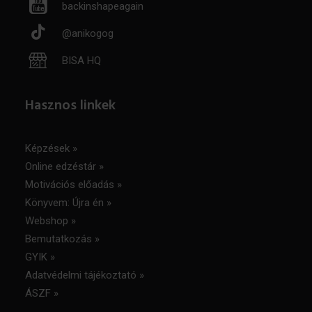
backinshapeagain
@anikogog
BISA HQ
Hasznos linkek
Képzések »
Online edzéstár »
Motivációs előadás »
Könyvem: Újra én »
Webshop »
Bemutatkozás »
GYIK »
Adatvédelmi tájékoztató
»
ÁSZF
»