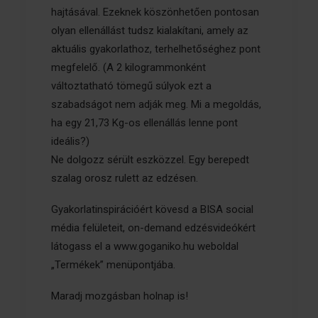
hajtásával. Ezeknek köszönhetően pontosan
olyan ellenállást tudsz kialakítani, amely az
aktuális gyakorlathoz, terhelhetőséghez pont
megfelelő. (A 2 kilogrammonként
változtatható tömegű súlyok ezt a
szabadságot nem adják meg. Mi a megoldás,
ha egy 21,73 Kg-os ellenállás lenne pont
ideális?)
Ne dolgozz sérült eszközzel. Egy berepedt
szalag orosz rulett az edzésen.
Gyakorlatinspirációért kövesd a BISA social
média felületeit, on-demand edzésvideókért
látogass el a
www.goganiko.hu weboldal
„Termékek” menüpontjába
.
Maradj mozgásban holnap is!