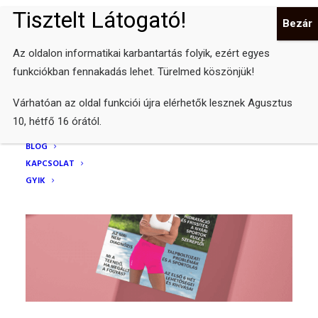
Góg Anikó
Az oldalon informatikai karbantartás folyik, ezért egyes
FŐOLDAL
funkciókban fennakadás lehet. Türelmed köszönjük!
ONLINE EDZÉSTÁR
WEBSHOP
Várhatóan az oldal funkciói újra elérhetők lesznek Agusztus
MOTIVÁCIÓS ELŐADÁS
10, hétfő 16 órától.
BEMUTATKOZÁS
BLOG
KAPCSOLAT
GYIK