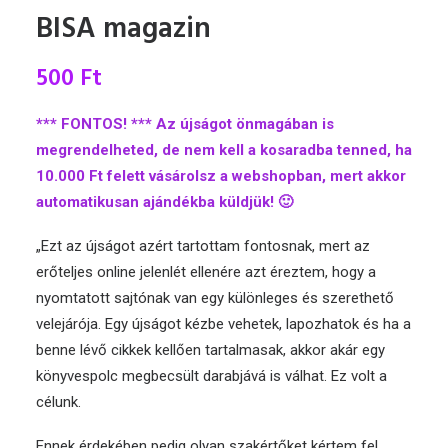
BISA magazin
500
Ft
*** FONTOS! *** Az újságot önmagában is
megrendelheted, de nem kell a kosaradba tenned, ha
10.000 Ft felett vásárolsz a webshopban, mert akkor
automatikusan ajándékba küldjük! 🙂
„Ezt az újságot azért tartottam fontosnak, mert az
erőteljes online jelenlét ellenére azt éreztem, hogy a
nyomtatott sajtónak van egy különleges és szerethető
velejárója. Egy újságot kézbe vehetek, lapozhatok és ha a
benne lévő cikkek kellően tartalmasak, akkor akár egy
könyvespolc megbecsült darabjává is válhat. Ez volt a
célunk.
Ennek érdekében pedig olyan szakértőket kértem fel