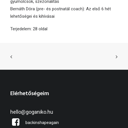
gyümölcsök, szezonalitás
Bernáth Dóra (pre- és postnatál coach): Az első 6 hét
lehetőségei és kihívásai
Terjedelem: 28 oldal
Elérhetőségeim
hello@goganiko.hu
backinshapeagain