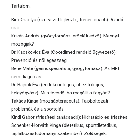
Tartalom:
Biró Orsolya (szervezetfejlesztő, tréner, coach): Az idő
urai
Kriván András (gyógytornász, erőnléti edző): Mennyit
mozogjak?
Dr. Kacskovics Éva (Coordimed rendelő ügyvezető):
Prevenció és női egészség
Bene Máté (gerincspecialista, gyógytornász): Az MRI
nem diagnózis
Dr. Bajnok Éva (endokrinológus, obezitológus,
belgyógyász): Mi a teendő, ha megállt a fogyás?
Takács Kinga (mozgásterapeuta): Talpboltozati
problémák és a sportolás
Kindl Gábor (frissítési tanácsadó): Hidratáció és frissítés
Schenker-Horváth Kinga (dietetikus, sportdietetikus,
táplálkozástudományi szakember): Zöldségek,