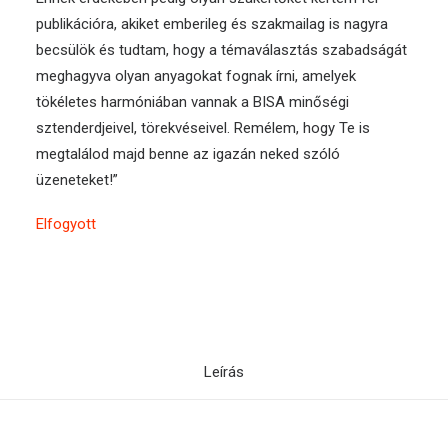
publikációra, akiket emberileg és szakmailag is nagyra
becsülök és tudtam, hogy a témaválasztás szabadságát
meghagyva olyan anyagokat fognak írni, amelyek
tökéletes harmóniában vannak a BISA minőségi
sztenderdjeivel, törekvéseivel. Remélem, hogy Te is
megtalálod majd benne az igazán neked szóló
üzeneteket!”
Elfogyott
Leírás