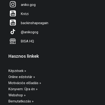
aniko.gog
Krézi
backinshapeagain
@anikogog
BISA HQ
Hasznos linkek
Képzések »
Online edzéstár »
Motivációs előadás »
Könyvem: Újra én »
Webshop »
Bemutatkozás »