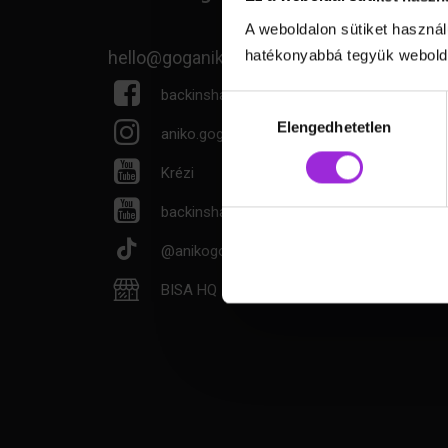
A weboldalon sütiket használ
hatékonyabbá tegyük webolda
hello@goganiko.hu
backinshapeagain
Hozzájárulás
kiválasztása
Elengedhetetlen
aniko.gog
Krézi
backinshapeagain
@anikogog
BISA HQ