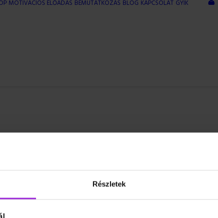
OP
MOTIVÁCIÓS ELŐADÁS
BEMUTATKOZÁS
BLOG
KAPCSOLAT
GYIK
Részletek
Hasznos linkek
ál