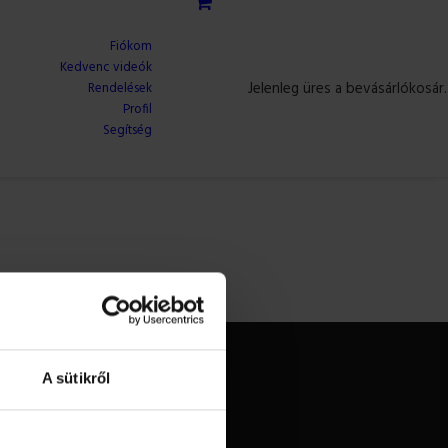
Fiókom
Kedvenc videók
Jelenleg üres a bevásárlókosár.
Rendelések
Profil
Segítség
A sütikről