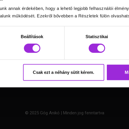
unk annak érdekében, hogy a lehető legjobb felhasználói élmény
Képzések »
lunk működését. Ezekről bővebben a Részletek fülön olvashat
Online edzéstár »
Motivációs előadás »
Beállítások
Statisztikai
Könyvem: Újra én »
Webshop »
Bemutatkozás »
GYIK »
Adatvédelmi tájékoztató
»
Csak ezt a néhány sütit kérem.
Mi
ÁSZF
»
© 2025 Góg Anikó | Minden jog fenntartva