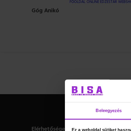
FŐOLDAL
ONLINE EDZÉSTÁR
WEBSH
Góg Anikó
Beleegyezés
Elérhetőségeim
Ez a weboldal sütiket haszn