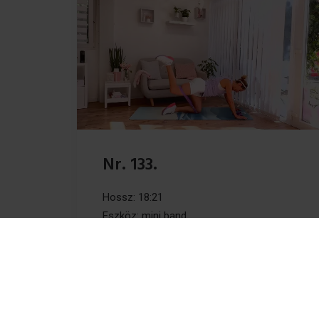
Nr. 133.
Hossz: 18:21
Eszköz: mini band
Intenzitás: 3/5
by Erika