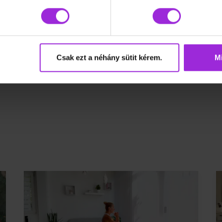
Csak ezt a néhány sütit kérem.
Mi