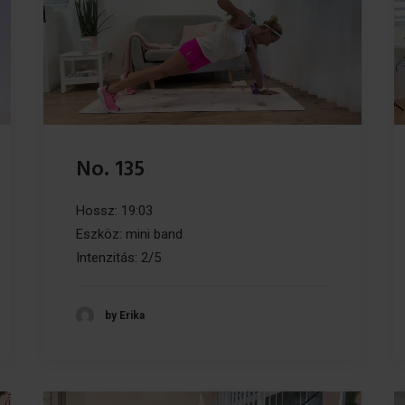
No. 135
Hossz: 19:03
Eszköz: mini band
Intenzitás: 2/5
by Erika