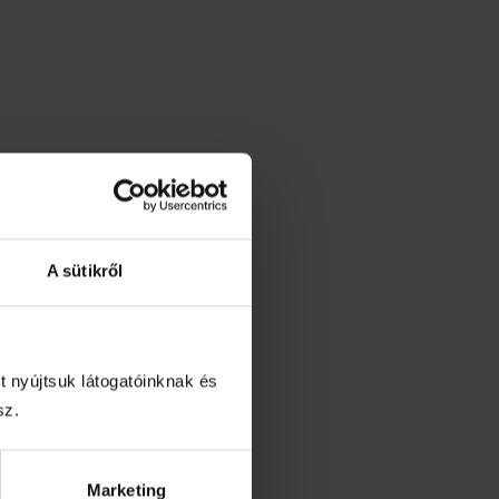
A sütikről
t nyújtsuk látogatóinknak és
sz.
Marketing