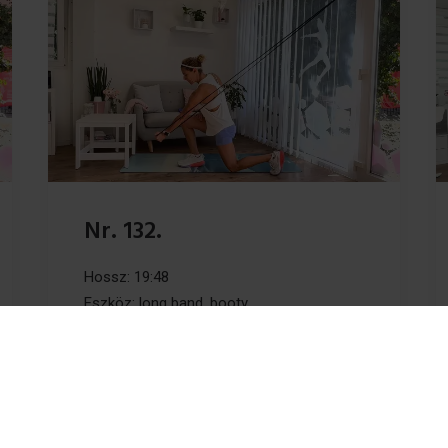
Nr. 132.
Hossz: 19:48
Eszköz: long band, booty
Intenzitás: 4/5
by Erika