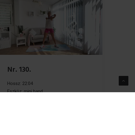
Nr. 130.
Hossz: 22:04
Eszköz: mini band
Intenzitás: 1/5
by Erika