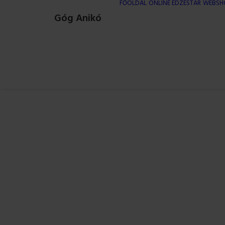
FŐOLDAL
ONLINE EDZÉSTÁR
WEBSH
Góg Anikó