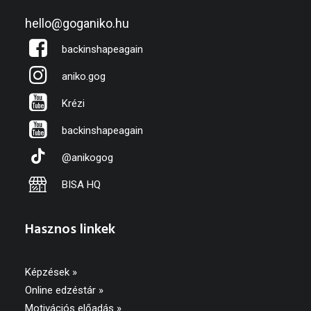
hello@goganiko.hu
backinshapeagain
aniko.gog
Krézi
backinshapeagain
@anikogog
BISA HQ
Hasznos linkek
Képzések »
Online edzéstár »
Motivációs előadás »