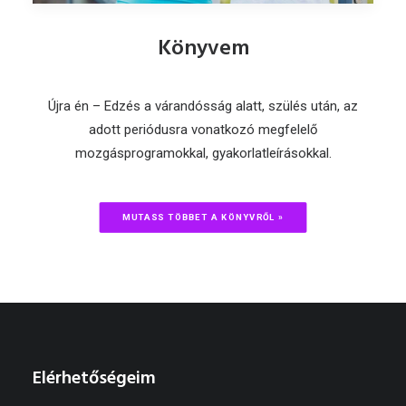
Könyvem
Újra én – Edzés a várandósság alatt, szülés után, az
adott periódusra vonatkozó megfelelő
mozgásprogramokkal, gyakorlatleírásokkal.
MUTASS TÖBBET A KÖNYVRŐL »
Elérhetőségeim