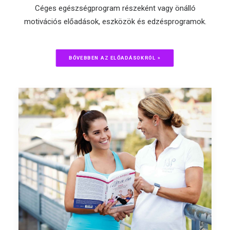
Céges egészségprogram részeként vagy önálló
motivációs előadások, eszközök és edzésprogramok.
BŐVEBBEN AZ ELŐADÁSOKRÓL »