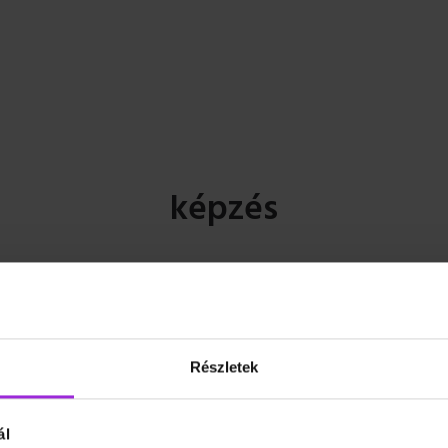
képzés
Részletek
ál