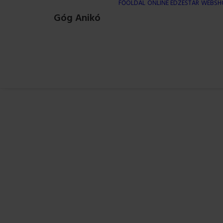
FŐOLDAL
ONLINE EDZÉSTÁR
WEBSH
Góg Anikó