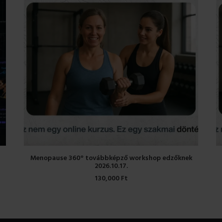
KOSÁRBA TESZEM
Menopause 360° továbbképző workshop edzőknek
2026.10.17.
130,000
Ft