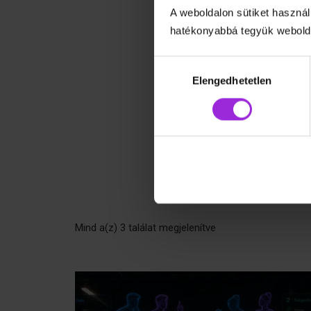
A weboldalon sütiket használ
hatékonyabbá tegyük webolda
Hozzájárulás
kiválasztása
Elengedhetetlen
Mind a(z) 3 találat megjelenítve