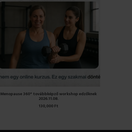
KOSÁRBA TESZEM
Menopause 360° továbbképző workshop edzőknek
2026.11.08.
130,000
Ft