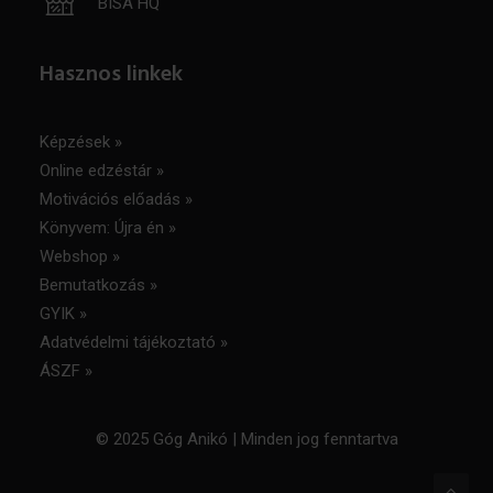
BISA HQ
Hasznos linkek
Képzések »
Online edzéstár »
Motivációs előadás »
Könyvem: Újra én »
Webshop »
Bemutatkozás »
GYIK »
Adatvédelmi tájékoztató
»
ÁSZF
»
© 2025 Góg Anikó | Minden jog fenntartva