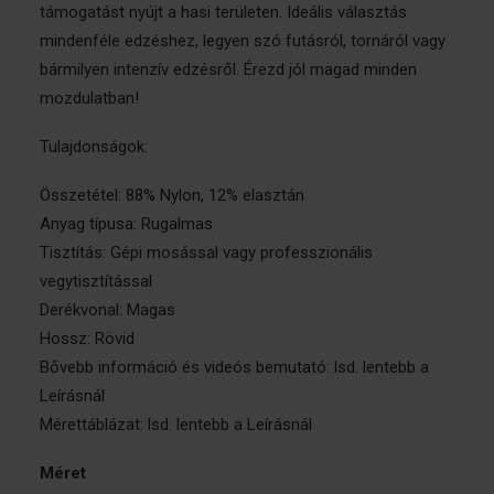
támogatást nyújt a hasi területen. Ideális választás
mindenféle edzéshez, legyen szó futásról, tornáról vagy
bármilyen intenzív edzésről. Érezd jól magad minden
mozdulatban!
Tulajdonságok:
Összetétel: 88% Nylon, 12% elasztán
Anyag típusa: Rugalmas
Tisztítás: Gépi mosással vagy professzionális
vegytisztítással
Derékvonal: Magas
Hossz: Rövid
Bővebb információ és videós bemutató: lsd. lentebb a
Leírásnál
Mérettáblázat: lsd. lentebb a Leírásnál
Méret