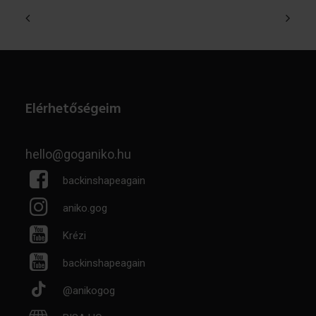
Elérhetőségeim
hello@goganiko.hu
backinshapeagain
aniko.gog
Krézi
backinshapeagain
@anikogog