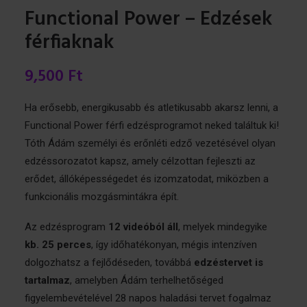
Functional Power – Edzések
férfiaknak
9,500
Ft
Ha erősebb, energikusabb és atletikusabb akarsz lenni, a
Functional Power férfi edzésprogramot neked találtuk ki!
Tóth Ádám személyi és erőnléti edző vezetésével olyan
edzéssorozatot kapsz, amely célzottan fejleszti az
erődet, állóképességedet és izomzatodat, miközben a
funkcionális mozgásmintákra épít.
Az edzésprogram
12 videóból áll
, melyek mindegyike
kb. 25 perces
, így időhatékonyan, mégis intenzíven
dolgozhatsz a fejlődéseden, továbbá
edzéstervet is
tartalmaz
, amelyben Ádám terhelhetőséged
figyelembevételével 28 napos haladási tervet fogalmaz