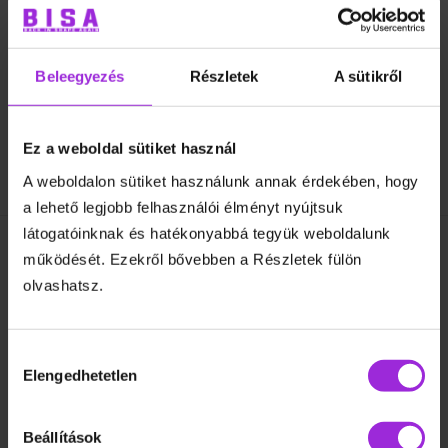
KOSÁRBA TESZEM
Edzések
férfiaknak
mennyiség
Beleegyezés
Részletek
A sütikről
Ez a weboldal sütiket használ
A weboldalon sütiket használunk annak érdekében, hogy
Leírás
a lehető legjobb felhasználói élményt nyújtsuk
látogatóinknak és hatékonyabbá tegyük weboldalunk
működését. Ezekről bővebben a Részletek fülön
olvashatsz.
Hozzájárulás
Elengedhetetlen
kiválasztása
Beállítások