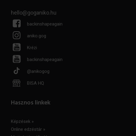
hello@goganiko.hu
backinshapeagain
aniko.gog
Krézi
backinshapeagain
@anikogog
BISA HQ
Hasznos linkek
Képzések »
Online edzéstár »