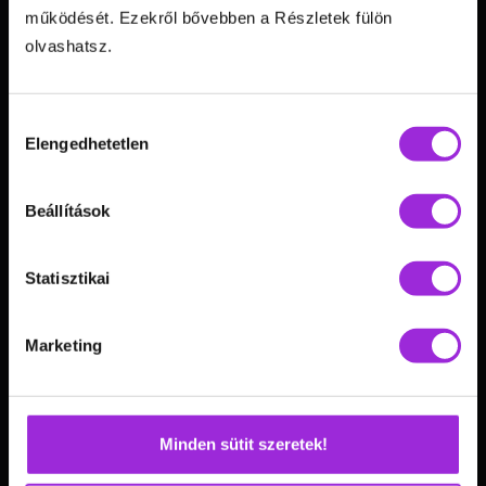
hello@goganiko.hu
működését. Ezekről bővebben a Részletek fülön
backinshapeagain
olvashatsz.
aniko.gog
Hozzájárulás
Krézi
Elengedhetetlen
kiválasztása
backinshapeagain
Beállítások
@anikogog
BISA HQ
Statisztikai
Hasznos linkek
Marketing
Képzések »
Online edzéstár »
Minden sütit szeretek!
Motivációs előadás »
Könyvem: Újra én »