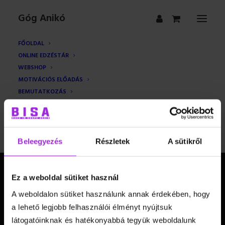
Góg Anikó
FŐOLDAL
ONLINE EDZÉSTÁR
WEBSHOP
MOTIVÁCIÓS ELŐADÁS
BEMUTATKOZÁS
BLOG
KAPCSOLAT
GYIK
Beleegyezés
Részletek
A sütikről
Ez a weboldal sütiket használ
Elérhetőségeim
A weboldalon sütiket használunk annak érdekében, hogy
a lehető legjobb felhasználói élményt nyújtsuk
látogatóinknak és hatékonyabbá tegyük weboldalunk