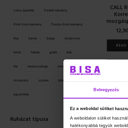
CALL 
Lotus (parafa)
Pastell márvány
Korre
mozgás
Pink-Gold márvány
Purple-Gold márvány
12,9
Sky
barna
beige
dusty rose
READ
fehér
fekete
grafit
kék
lila
narancssárga
olíva
pink
AKCIÓ!
rózsaszín
szürke
türkiz
zöld
Beleegyezés
égszínkék
Ez a weboldal sütiket haszn
Ruházat típusa
A weboldalon sütiket használ
Spine H
hatékonyabbá tegyük webolda