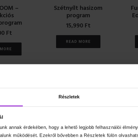
ROOM –
Szétnyílt hasizom
Fu
kciós
program
Ed
program
15,990
Ft
00
Ft
READ MORE
 MORE
Részletek
ál
unk annak érdekében, hogy a lehető legjobb felhasználói élmény
ealth –
Szenior torna
Vá
lunk működését. Ezekről bővebben a Részletek fülön olvashat