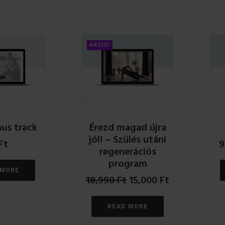
AKCIÓ!
us track
Érezd magad újra
jól! – Szülés utáni
Ft
9
regenerációs
program
 MORE
Original
Current
18,990
Ft
15,000
Ft
price
price
was:
is:
READ MORE
18,990 Ft.
15,000 Ft.