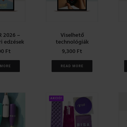
 2026 –
Viselhető
ri edzések
technológiák
00
Ft
9,300
Ft
 MORE
READ MORE
AKCIÓ!