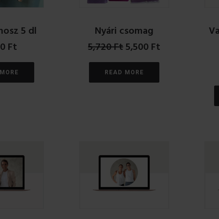
osz 5 dl
Nyári csomag
Va
Original
Current
00
Ft
5,720
Ft
5,500
Ft
price
price
was:
is:
 MORE
READ MORE
5,720 Ft.
5,500 Ft.