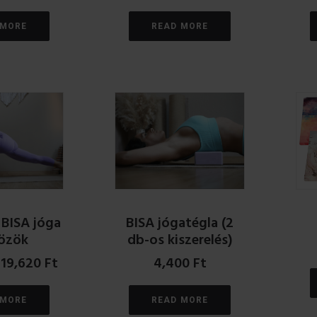
 MORE
READ MORE
 BISA jóga
BISA jógatégla (2
özök
db-os kiszerelés)
Original
Current
19,620
Ft
4,400
Ft
price
price
was:
is:
 MORE
READ MORE
21,800 Ft.
19,620 Ft.