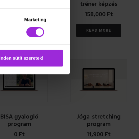
tréner képzés
24,990
Ft
158,000
Ft
Marketing
READ MORE
READ MORE
nden sütit szeretek!
BISA gyalogló
Jóga-stretching
program
program
0
Ft
11,900
Ft