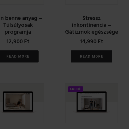
n benne anyag –
Stressz
Túlsúlyosak
inkontinencia –
programja
Gátizmok egészsége
12,900
Ft
14,990
Ft
READ MORE
READ MORE
AKCIÓ!