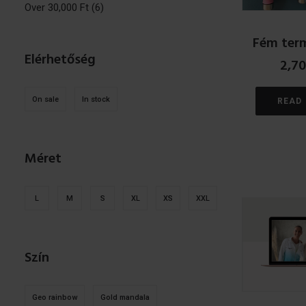
Over
30,000
Ft
(6)
Fém term
Elérhetőség
2,7
On sale
In stock
READ
Méret
L
M
S
XL
XS
XXL
Szín
Geo rainbow
Gold mandala