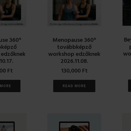
Be
se 360°
Menopause 360°
bképző
továbbképző
wo
 edzőknek
workshop edzőknek
10.17.
2026.11.08.
000
Ft
130,000
Ft
 MORE
READ MORE