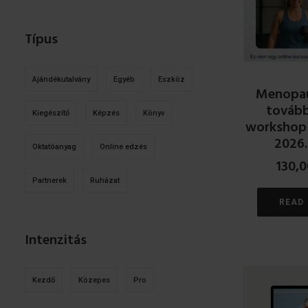
Típus
Ajándékutalvány
Egyéb
Eszköz
Menopau
továb
Kiegészítő
Képzés
Könyv
workshop
2026.
Oktatóanyag
Online edzés
130,
Partnerek
Ruházat
READ
Intenzitás
Kezdő
Közepes
Pro