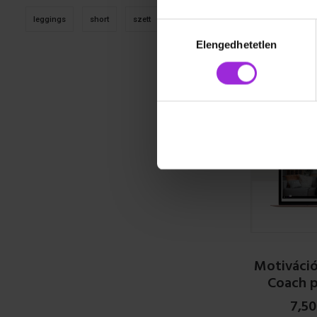
Gerinc
leggings
short
szett
top
Hozzájárulás
24,990
Ft
kiválasztása
Elengedhetetlen
READ
Motiváció
Coach 
7,5