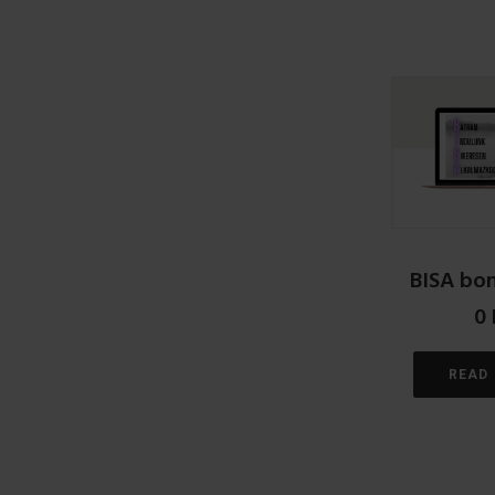
BISA bon
0
READ