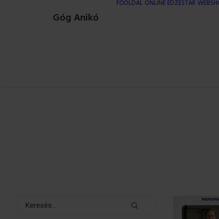
FŐOLDAL
ONLINE EDZÉSTÁR
WEBSH
Góg Anikó