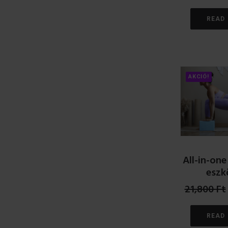
READ
AKCIÓ!
All-in-one
eszk
21,800
Ft
READ