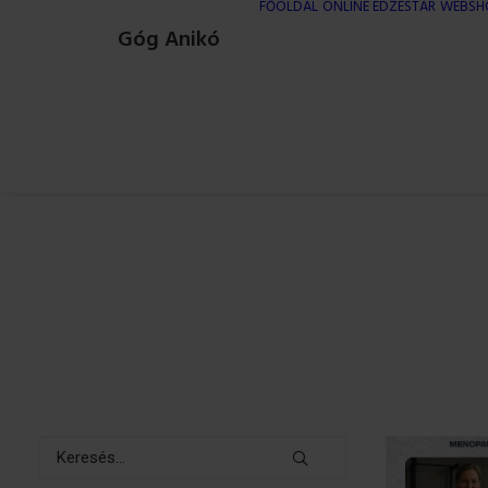
FŐOLDAL
ONLINE EDZÉSTÁR
WEBSH
Góg Anikó