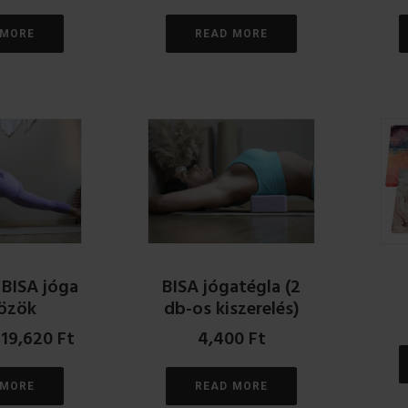
 MORE
READ MORE
 BISA jóga
BISA jógatégla (2
özök
db-os kiszerelés)
Original
Current
19,620
Ft
4,400
Ft
price
price
was:
is:
 MORE
READ MORE
21,800 Ft.
19,620 Ft.