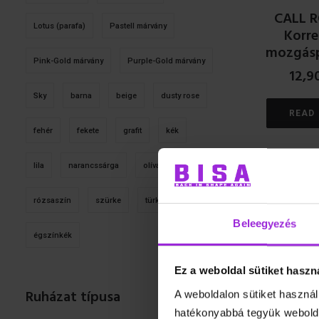
CALL 
Lotus (parafa)
Pastell márvány
Korre
mozgás
Pink-Gold márvány
Purple-Gold márvány
12,9
Sky
barna
beige
dusty rose
READ
fehér
fekete
grafit
kék
lila
narancssárga
olíva
pink
AKCIÓ!
rózsaszín
szürke
türkiz
zöld
Beleegyezés
égszínkék
Ez a weboldal sütiket haszn
Ruházat típusa
A weboldalon sütiket használ
Spine H
hatékonyabbá tegyük webolda