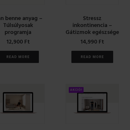
n benne anyag –
Stressz
Túlsúlyosak
inkontinencia –
programja
Gátizmok egészsége
12,900
Ft
14,990
Ft
READ MORE
READ MORE
AKCIÓ!