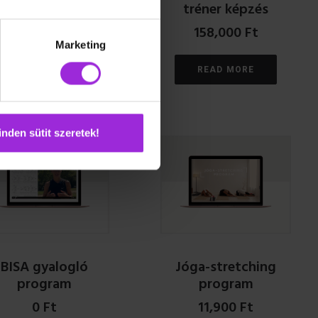
tréner képzés
24,990
Ft
158,000
Ft
Marketing
READ MORE
READ MORE
nden sütit szeretek!
BISA gyalogló
Jóga-stretching
program
program
0
Ft
11,900
Ft