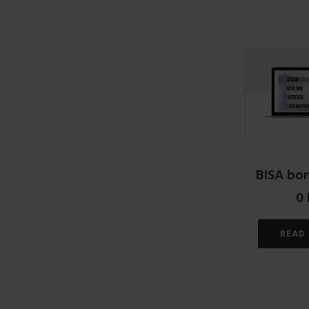
BISA bon
0
READ