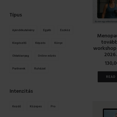
Típus
Ajándékutalvány
Egyéb
Eszköz
Menopau
továb
Kiegészítő
Képzés
Könyv
workshop
2026.
Oktatóanyag
Online edzés
130,
Partnerek
Ruházat
READ
Intenzitás
Kezdő
Közepes
Pro