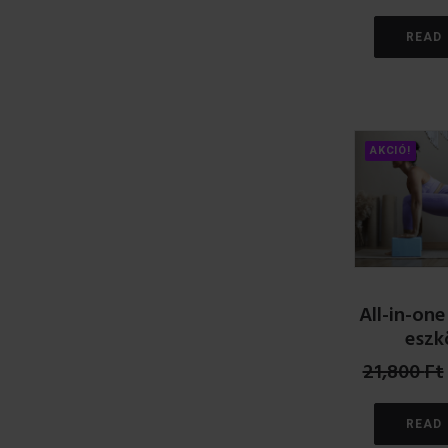
READ
AKCIÓ!
All-in-one
eszk
21,800
Ft
READ