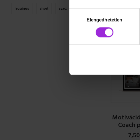
Gerinc
leggings
short
szett
top
Hozzájárulás
24,990
Ft
kiválasztása
Elengedhetetlen
READ
Motiváció
Coach 
7,5