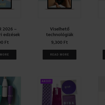
 2026 –
Viselhető
ri edzések
technológiák
00
Ft
9,300
Ft
 MORE
READ MORE
AKCIÓ!