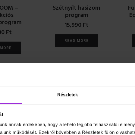
ROOM –
Szétnyílt hasizom
Fu
kciós
program
Ed
program
15,990
Ft
00
Ft
READ MORE
 MORE
Részletek
ál
unk annak érdekében, hogy a lehető legjobb felhasználói élmény
ealth –
Szenior torna
Vá
lunk működését. Ezekről bővebben a Részletek fülön olvashat