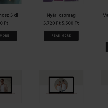
osz 5 dl
Nyári csomag
Va
Original
Current
00
Ft
5,720
Ft
5,500
Ft
price
price
was:
is:
 MORE
READ MORE
5,720 Ft.
5,500 Ft.