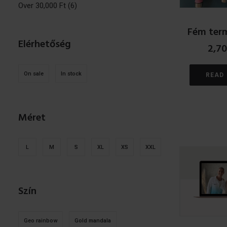
Over
30,000
Ft
(6)
Fém term
Elérhetőség
2,7
On sale
In stock
READ
Méret
L
M
S
XL
XS
XXL
Szín
Geo rainbow
Gold mandala