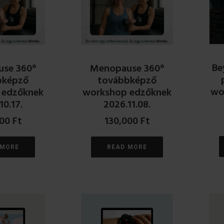
Be
se 360°
Menopause 360°
bképző
továbbképző
wo
 edzőknek
workshop edzőknek
10.17.
2026.11.08.
000
Ft
130,000
Ft
 MORE
READ MORE