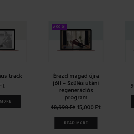
AKCIÓ!
us track
Érezd magad újra
jól! – Szülés utáni
Ft
9
regenerációs
program
 MORE
Original
Current
18,990
Ft
15,000
Ft
price
price
was:
is:
READ MORE
18,990 Ft.
15,000 Ft.