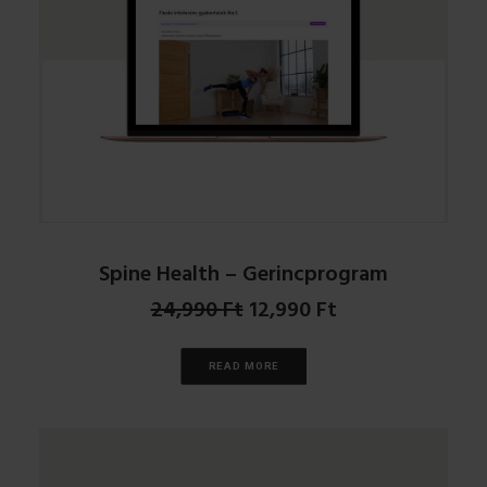
Spine Health – Gerincprogram
Original
Current
24,990
Ft
12,990
Ft
price
price
was:
is:
READ MORE
24,990 Ft.
12,990 Ft.