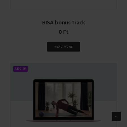
BISA bonus track
0
Ft
READ MORE
AKCIÓ!