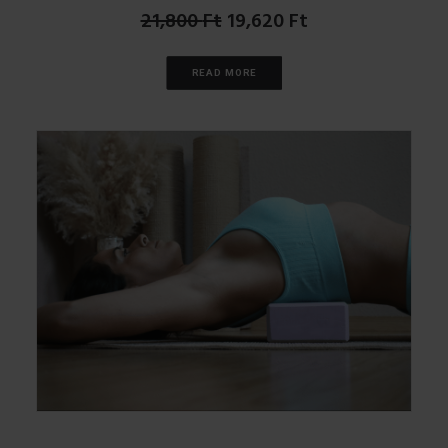
Original
Current
21,800
Ft
19,620
Ft
price
price
was:
is:
READ MORE
21,800 Ft.
19,620 Ft.