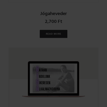
Jógaheveder
2,700
Ft
READ MORE