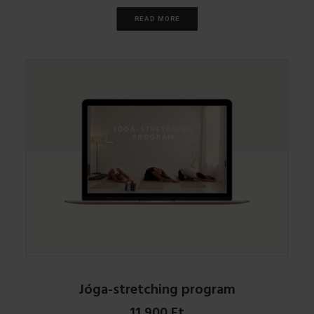
READ MORE
Jóga-stretching program
11,900
Ft