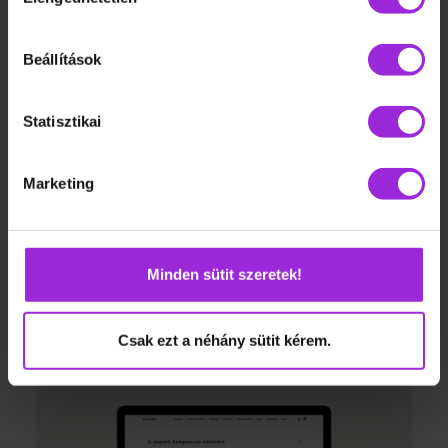
kiválasztása
Beállítások
Statisztikai
Marketing
Functional Power – Edzések férfiaknak
9,500
Ft
Minden sütit szeretek!
READ MORE
Csak ezt a néhány sütit kérem.
AKCIÓ!