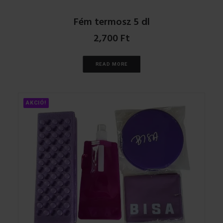
Fém termosz 5 dl
2,700
Ft
READ MORE
AKCIÓ!