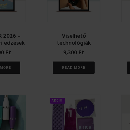
 2026 –
Viselhető
ri edzések
technológiák
00
Ft
9,300
Ft
 MORE
READ MORE
AKCIÓ!