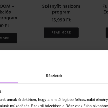
ROOM –
Szétnyílt hasizom
Fu
kciós
program
Ed
program
15,990
Ft
00
Ft
READ MORE
 MORE
Részletek
ál
unk annak érdekében, hogy a lehető legjobb felhasználói élmény
ealth –
Szenior torna
Vá
lunk működését. Ezekről bővebben a Részletek fülön olvashat