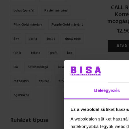
CALL 
Lotus (parafa)
Pastell márvány
Korre
mozgás
Pink-Gold márvány
Purple-Gold márvány
12,9
Sky
barna
beige
dusty rose
READ
fehér
fekete
grafit
kék
lila
narancssárga
olíva
pink
AKCIÓ!
rózsaszín
szürke
türkiz
zöld
Beleegyezés
égszínkék
Ez a weboldal sütiket haszn
Ruházat típusa
A weboldalon sütiket használ
Spine H
hatékonyabbá tegyük webolda