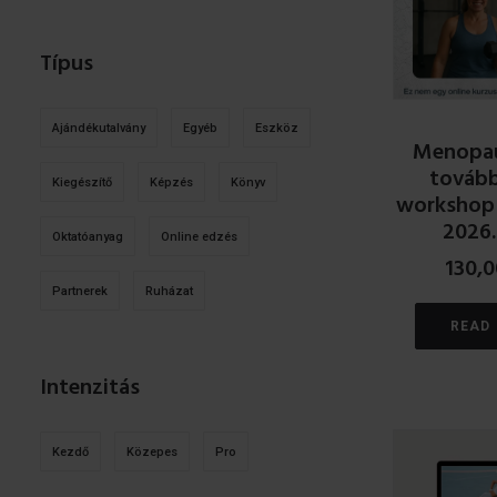
Típus
Ajándékutalvány
Egyéb
Eszköz
Menopau
továb
Kiegészítő
Képzés
Könyv
workshop
2026.
Oktatóanyag
Online edzés
130,
Partnerek
Ruházat
READ
Intenzitás
Kezdő
Közepes
Pro