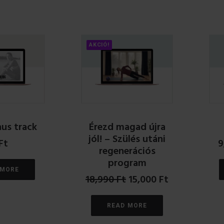
AKCIÓ!
us track
Érezd magad újra
jól! – Szülés utáni
Ft
9
regenerációs
program
 MORE
Original
Current
18,990
Ft
15,000
Ft
price
price
was:
is:
READ MORE
18,990 Ft.
15,000 Ft.