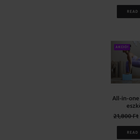
READ
AKCIÓ!
All-in-one
eszk
21,800
Ft
READ