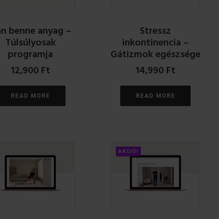
n benne anyag –
Stressz
Túlsúlyosak
inkontinencia –
programja
Gátizmok egészsége
12,900
Ft
14,990
Ft
READ MORE
READ MORE
AKCIÓ!