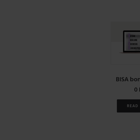
BISA bon
0
READ