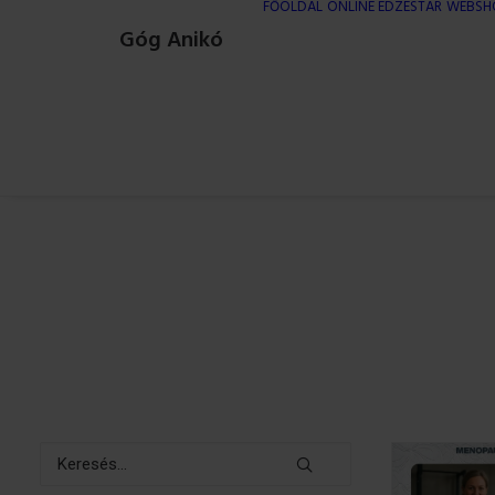
FŐOLDAL
ONLINE EDZÉSTÁR
WEBSH
Góg Anikó