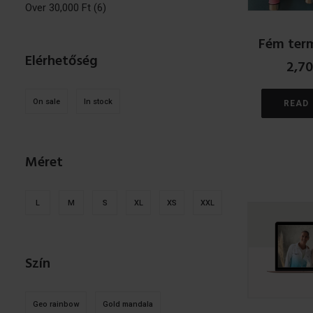
Over
30,000
Ft
(6)
Fém term
Elérhetőség
2,7
On sale
In stock
READ
Méret
L
M
S
XL
XS
XXL
Szín
Geo rainbow
Gold mandala