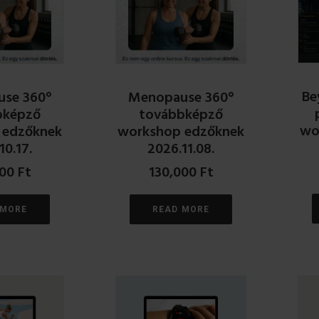
Be
se 360°
Menopause 360°
bképző
továbbképző
wo
 edzőknek
workshop edzőknek
10.17.
2026.11.08.
000
Ft
130,000
Ft
 MORE
READ MORE