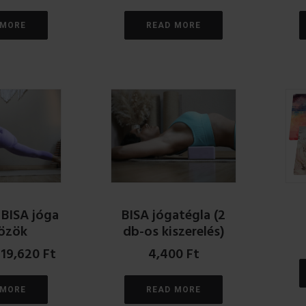
 MORE
READ MORE
 BISA jóga
BISA jógatégla (2
özök
db-os kiszerelés)
Original
Current
19,620
Ft
4,400
Ft
price
price
was:
is:
 MORE
READ MORE
21,800 Ft.
19,620 Ft.