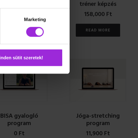
tréner képzés
24,990
Ft
158,000
Ft
Marketing
READ MORE
READ MORE
nden sütit szeretek!
BISA gyalogló
Jóga-stretching
program
program
0
Ft
11,900
Ft