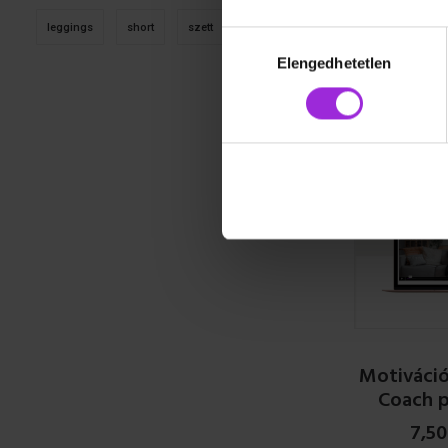
Gerinc
leggings
short
szett
top
Hozzájárulás
24,990
Ft
kiválasztása
Elengedhetetlen
READ
Motiváció
Coach 
7,5