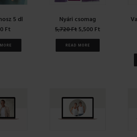
osz 5 dl
Nyári csomag
Va
Original
Current
00
Ft
5,720
Ft
5,500
Ft
price
price
was:
is:
 MORE
READ MORE
5,720 Ft.
5,500 Ft.