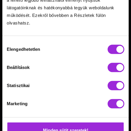
Elérhetőségeim
látogatóinknak és hatékonyabbá tegyük weboldalunk
működését. Ezekről bővebben a Részletek fülön
hello@goganiko.hu
olvashatsz.
backinshapeagain
Hozzájárulás
aniko.gog
Elengedhetetlen
kiválasztása
Krézi
backinshapeagain
Beállítások
@anikogog
Statisztikai
BISA HQ
Marketing
Hasznos linkek
Képzések »
Minden sütit szeretek!