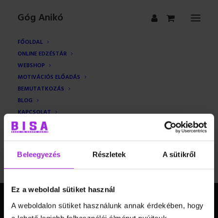
Góg Anikó
FŐOLDAL
ONLINE EDZÉSTÁR
WEBSHOP
Kosár
MOTIVÁCIÓS ELŐADÁS
BEMUTATKOZÁS
BLOG
Jelenleg üres a bevásárlókosár.
KAPCSOLAT
GYIK
VÁSÁRLÁS FOLYTATÁSA
Beleegyezés
Részletek
A sütikről
Ez a weboldal sütiket használ
A weboldalon sütiket használunk annak érdekében, hogy
a lehető legjobb felhasználói élményt nyújtsuk