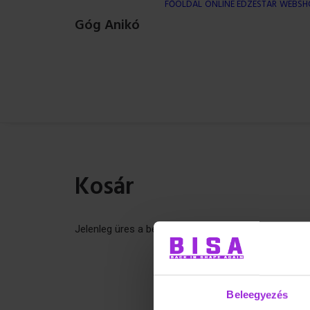
FŐOLDAL
ONLINE EDZÉSTÁR
WEBSH
Góg Anikó
Kosár
Jelenleg üres a bevásárlókosár.
Beleegyezés