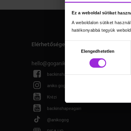
Ez a weboldal sütiket haszn
A weboldalon sütiket használ
hatékonyabbá tegyük webolda
Elérhetőségeim
Hozzájárulás
kiválasztása
Elengedhetetlen
hello@goganiko.hu
backinshapeagain
aniko.gog
Krézi
backinshapeagain
@anikogog