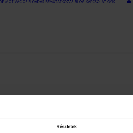
OP
MOTIVÁCIÓS ELŐADÁS
BEMUTATKOZÁS
BLOG
KAPCSOLAT
GYIK
VÁSÁRLÁS FOLYTATÁSA
Részletek