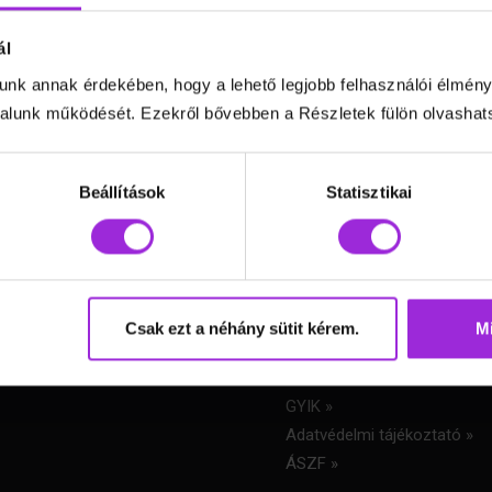
ál
unk annak érdekében, hogy a lehető legjobb felhasználói élmény
lunk működését. Ezekről bővebben a Részletek fülön olvashat
Hasznos linkek
Beállítások
Statisztikai
Képzések »
Online edzéstár »
Motivációs előadás »
Könyvem: Újra én »
Csak ezt a néhány sütit kérem.
Mi
Webshop »
Bemutatkozás »
GYIK »
Adatvédelmi tájékoztató
»
ÁSZF
»