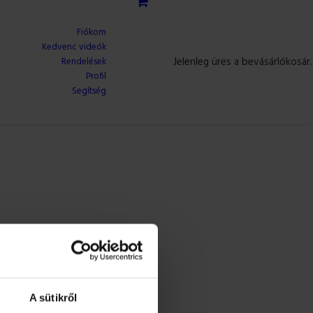
Fiókom
Kedvenc videók
Jelenleg üres a bevásárlókosár.
Rendelések
Profil
Segítség
A sütikről