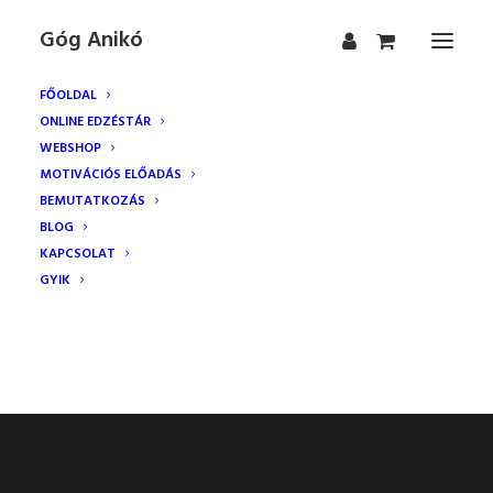
Góg Anikó
FŐOLDAL
ONLINE EDZÉSTÁR
WEBSHOP
Kosár
MOTIVÁCIÓS ELŐADÁS
BEMUTATKOZÁS
BLOG
Jelenleg üres a bevásárlókosár.
KAPCSOLAT
GYIK
VÁSÁRLÁS FOLYTATÁSA