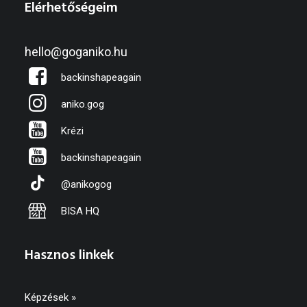
Elérhetőségeim
hello@goganiko.hu
backinshapeagain
aniko.gog
Krézi
backinshapeagain
@anikogog
BISA HQ
Hasznos linkek
Képzések »